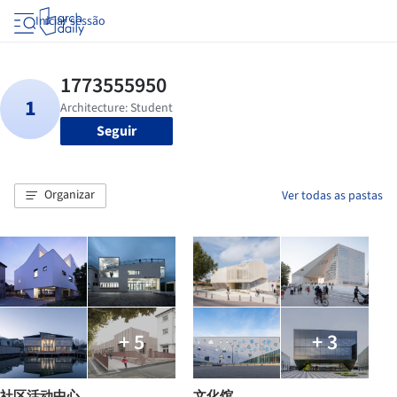
Iniciar sessão
Seguir
Organizar
Ver todas as pastas
+ 5
+ 3
社区活动中心
文化馆