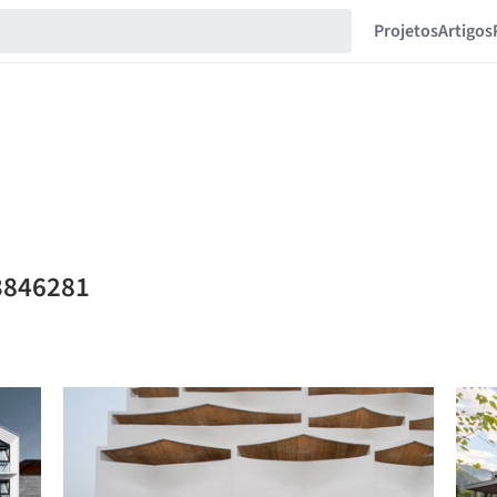
Projetos
Artigos
03846281