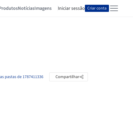
Produtos
Notícias
Imagens
Iniciar sessão
Criar conta
 as pastas de 1787411336
Compartilhar