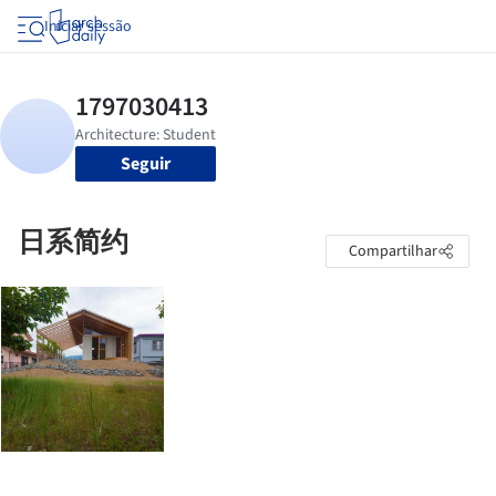
Iniciar sessão
Seguir
日系简约
Compartilhar