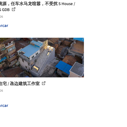
源，任车水马龙喧嚣，不受扰 S House /
S GDB
os
rcar
住宅 / 氹边建筑工作室
os
rcar