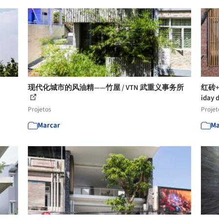
现代化城市的风油精——竹屋 / VTN 武重义事务所
红砖
iday 
Projetos
Projet
Marcar
Ma