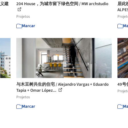
重义建
204 House，为城市留下绿色空间 / MW archstudio
居此桃
ALPE
Projetos
Projet
Marcar
Ma
与木豆树共生的住宅 / Alejandro Vargas + Eduardo
49号
Tapia + Omar López...
Projet
Projetos
Marcar
Ma