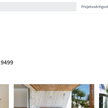
Projetos
Artigos
19499