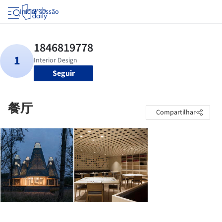
Iniciar sessão
Seguir
餐厅
Compartilhar