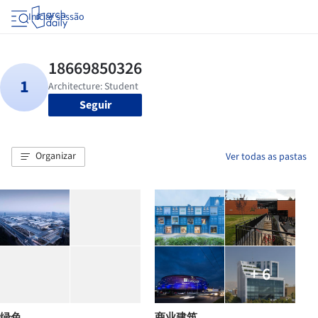
Iniciar sessão
Seguir
Organizar
Ver todas as pastas
+ 6
绿色
商业建筑