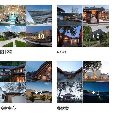
+ 10
+ 6
图书馆
News
+ 2
+ 1
乡村中心
餐饮类