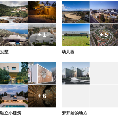
+ 1
+ 5
别墅
幼儿园
+ 6
独立小建筑
梦开始的地方