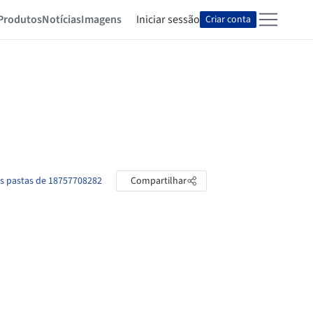
Produtos
Notícias
Imagens
Iniciar sessão
Criar conta
as pastas de 18757708282
Compartilhar