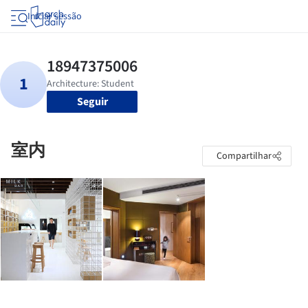
Iniciar sessão
Seguir
室内
Compartilhar