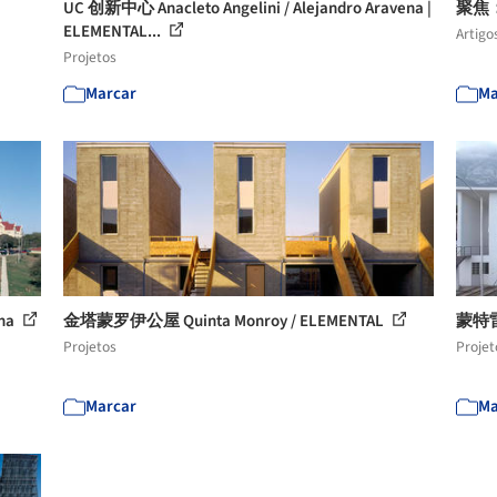
UC 创新中心 Anacleto Angelini / Alejandro Aravena |
聚焦
ELEMENTAL...
Artigo
Projetos
Marcar
Ma
na
金塔蒙罗伊公屋 Quinta Monroy / ELEMENTAL
蒙特雷
Projetos
Projet
Marcar
Ma