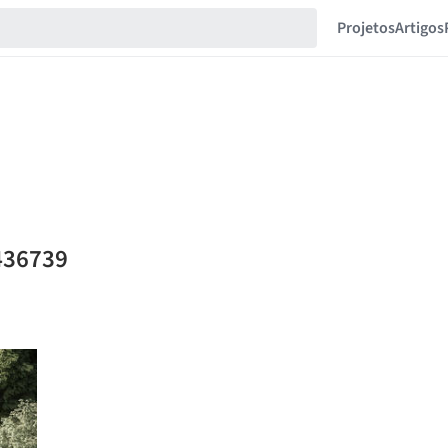
Projetos
Artigos
436739