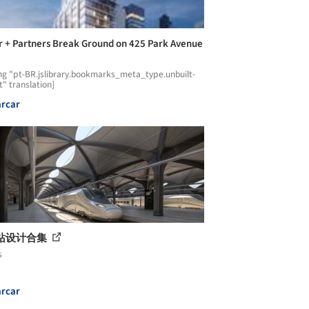
r + Partners Break Ground on 425 Park Avenue
ng "pt-BR.jslibrary.bookmarks_meta_type.unbuilt-
t" translation]
rcar
站设计合集
s
rcar