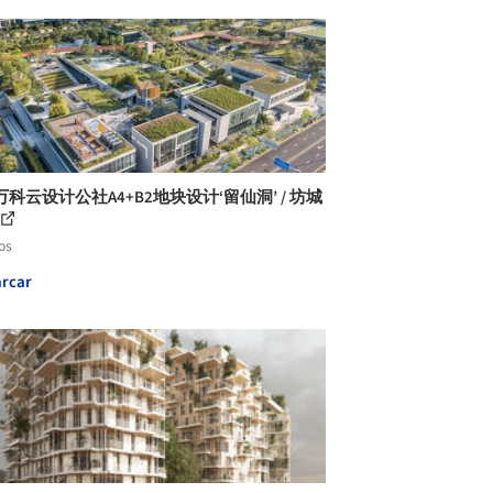
科云设计公社A4+B2地块设计‘留仙洞’ / 坊城
os
rcar