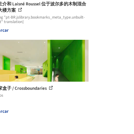
介和 Laisné Roussel 位于波尔多的木制混合
大楼方案
ng "pt-BR.jslibrary.bookmarks_meta_type.unbuilt-
t" translation]
rcar
子 / Crossboundaries
os
rcar