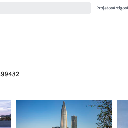
Projetos
Artigos
399482