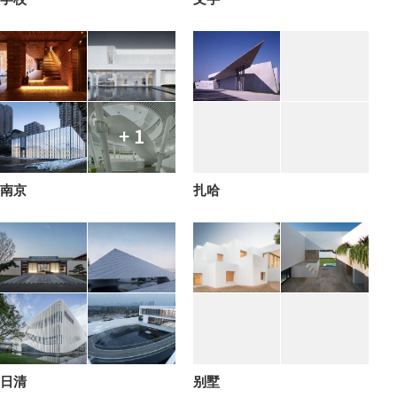
+ 1
南京
扎哈
日清
别墅