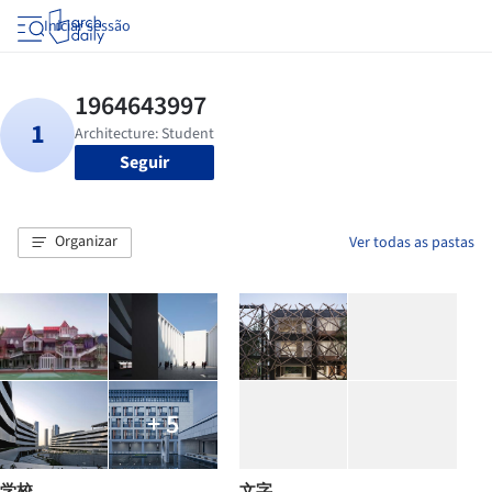
Iniciar sessão
Seguir
Organizar
Ver todas as pastas
+ 5
学校
文字