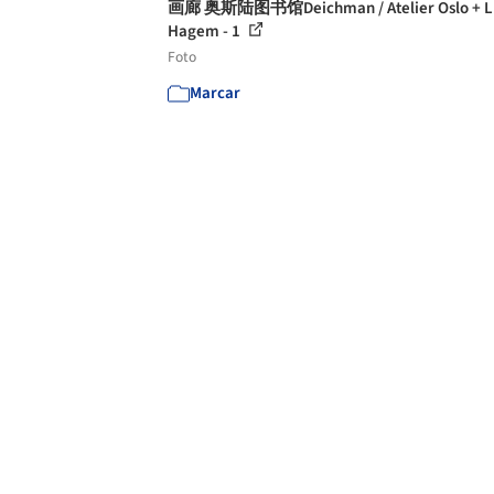
画廊 奥斯陆图书馆Deichman / Atelier Oslo + L
Hagem - 1
Foto
Marcar