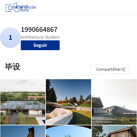
Iniciar sessão
Seguir
毕设
Compartilhar