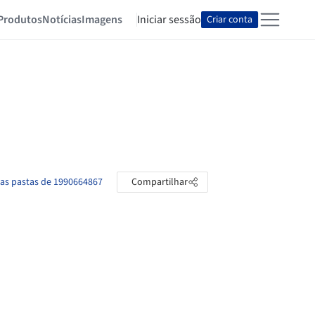
Produtos
Notícias
Imagens
Iniciar sessão
Criar conta
 as pastas de 1990664867
Compartilhar