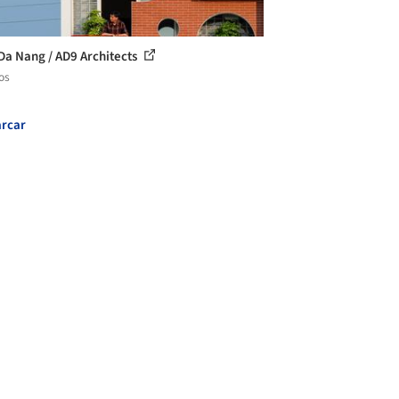
Da Nang / AD9 Architects
os
rcar