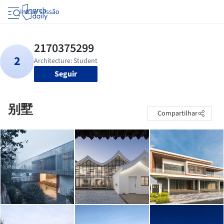
Iniciar sessão
Seguir
别墅
Compartilhar