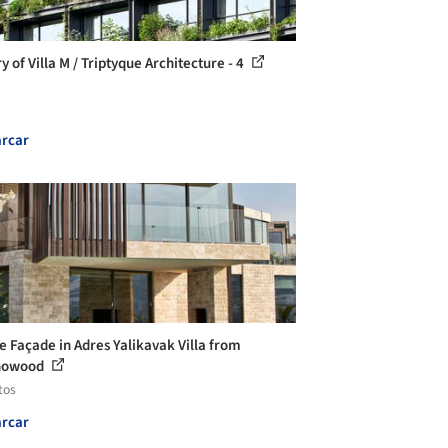
y of Villa M / Triptyque Architecture - 4
rcar
le Façade in Adres Yalikavak Villa from
nowood
tos
rcar