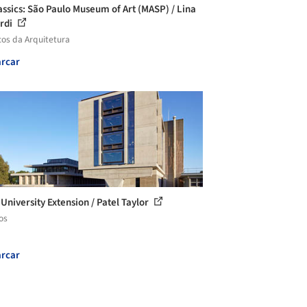
assics: São Paulo Museum of Art (MASP) / Lina
rdi
cos da Arquitetura
rcar
 University Extension / Patel Taylor
os
rcar