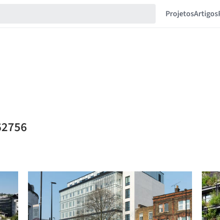
Projetos
Artigos
62756