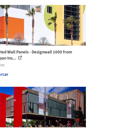
ated Wall Panels - Designwall 1000 from
pan Ins...
tos
rcar