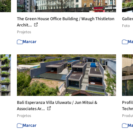
The Green House Office Building / Waugh Thistleton
Galler
Archit...
Foto
Projetos
Marcar
Ma
Bali Esperanza Villa Uluwatu / Jun Mitsui &
Profi
Associates Ar...
Tech
Projetos
Produ
Marcar
Ma