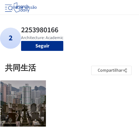
Iniciar sessão
Seguir
共同生活
Compartilhar