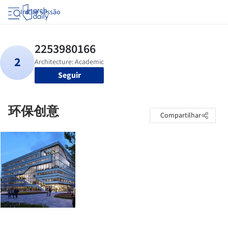
Iniciar sessão
Seguir
环保创意
Compartilhar