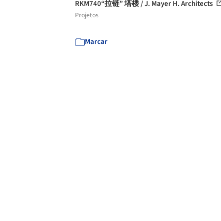
RKM740“拉链” 塔楼 / J. Mayer H. Architects
Projetos
Marcar