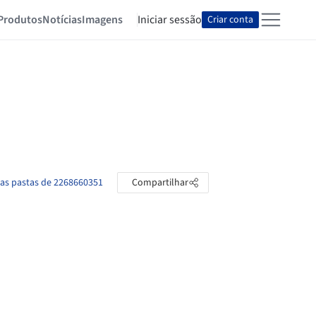
Produtos
Notícias
Imagens
Iniciar sessão
Criar conta
 as pastas de 2268660351
Compartilhar