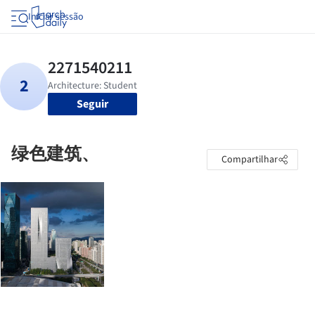
Iniciar sessão
Seguir
绿色建筑、
Compartilhar