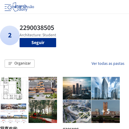
Iniciar sessão
Seguir
Organizar
Ver todas as pastas
+ 13
+ 5
我喜欢的
gaoceng