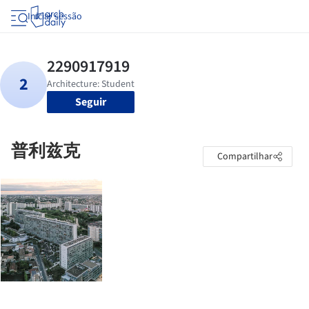
Iniciar sessão
Seguir
普利兹克
Compartilhar