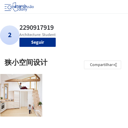
Iniciar sessão
Seguir
狭小空间设计
Compartilhar