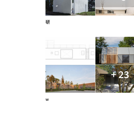
研
+ 23
w