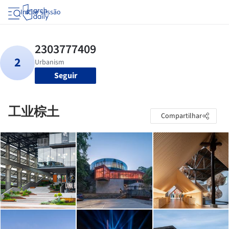
Iniciar sessão
Seguir
工业棕土
Compartilhar