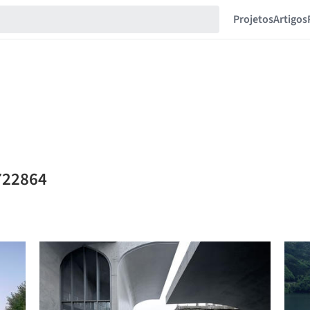
Projetos
Artigos
722864