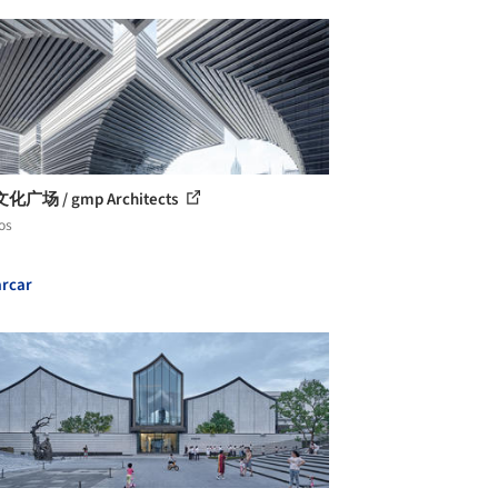
广场 / gmp Architects
os
rcar