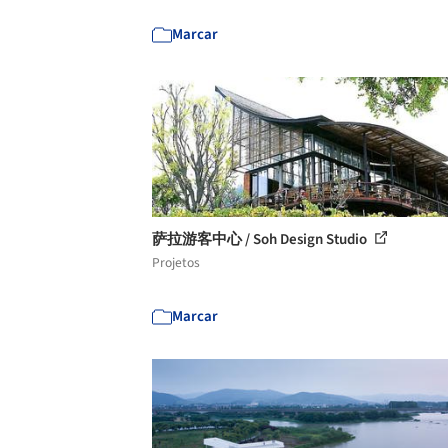
Marcar
萨拉游客中心 / Soh Design Studio
Projetos
Marcar