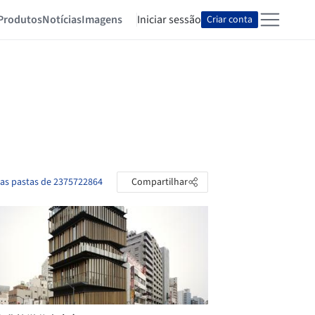
Produtos
Notícias
Imagens
Iniciar sessão
Criar conta
 as pastas de 2375722864
Compartilhar