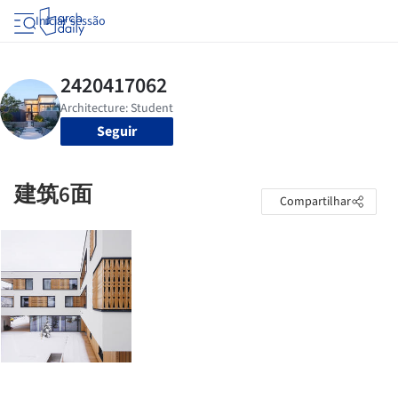
Iniciar sessão
Seguir
建筑6面
Compartilhar