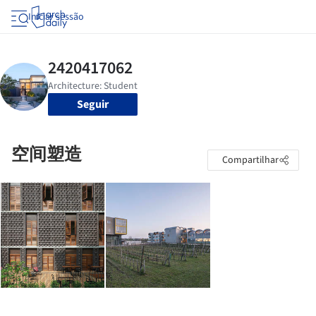
Iniciar sessão
Seguir
空间塑造
Compartilhar