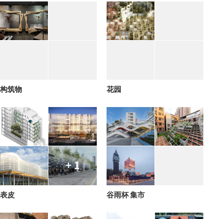
构筑物
花园
+ 1
表皮
谷雨杯 集市