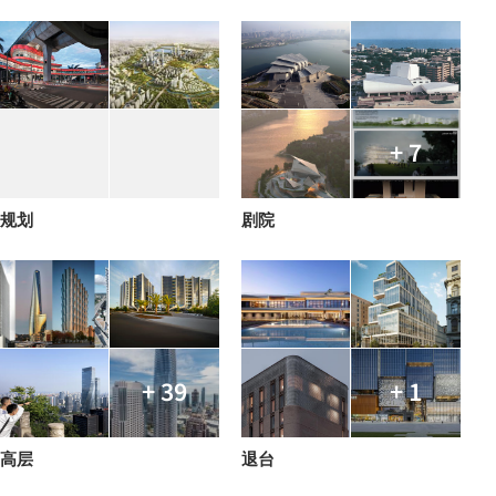
+ 7
规划
剧院
+ 39
+ 1
高层
退台