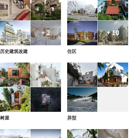
+ 2
+ 10
历史建筑改建
住区
树屋
异型