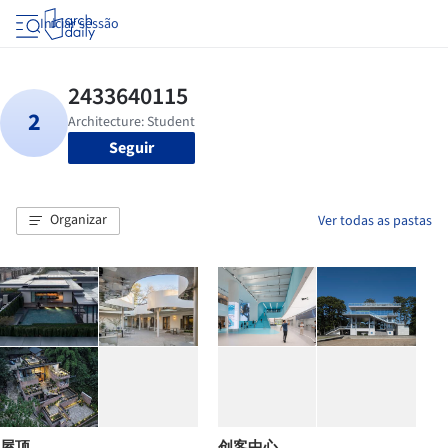
Iniciar sessão
Seguir
Organizar
Ver todas as pastas
屋顶
创客中心