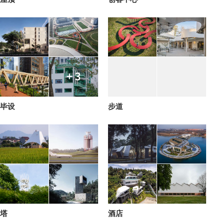
+ 3
毕设
步道
塔
酒店