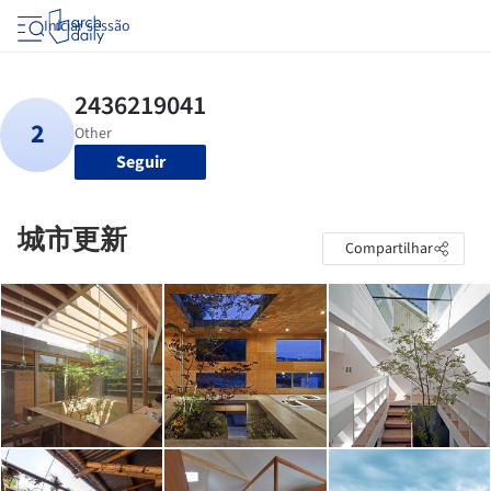
Iniciar sessão
Seguir
城市更新
Compartilhar