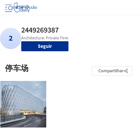
Iniciar sessão
Seguir
停车场
Compartilhar