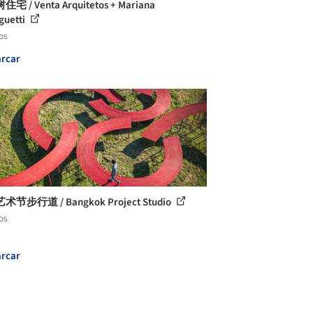
宅 / Venta Arquitetos + Mariana
guetti
os
rcar
节步行道 / Bangkok Project Studio
os
rcar