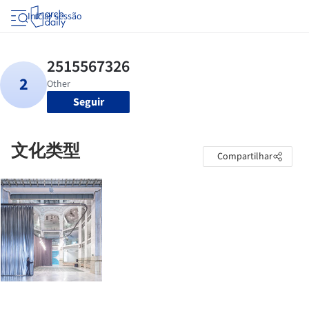
Iniciar sessão
Seguir
文化类型
Compartilhar