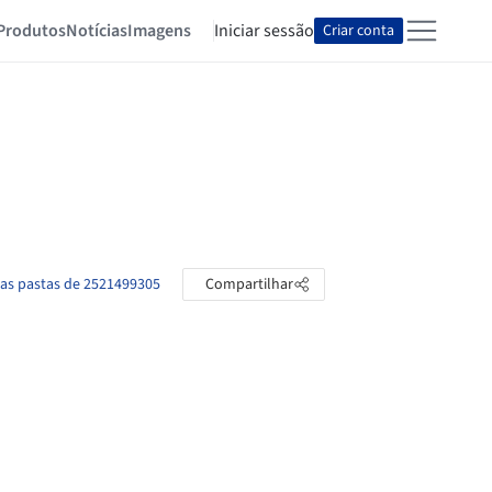
Produtos
Notícias
Imagens
Iniciar sessão
Criar conta
 as pastas de 2521499305
Compartilhar