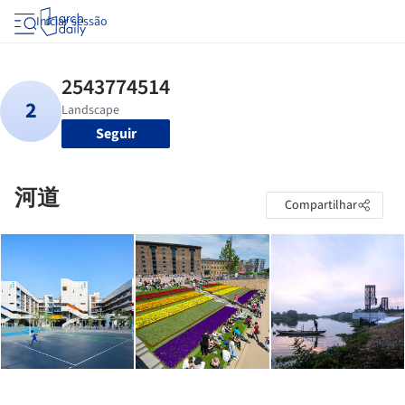
Iniciar sessão
Seguir
河道
Compartilhar