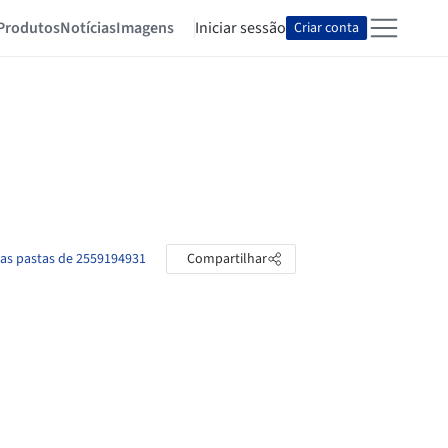
Produtos
Notícias
Imagens
Iniciar sessão
Criar conta
 as pastas de 2559194931
Compartilhar