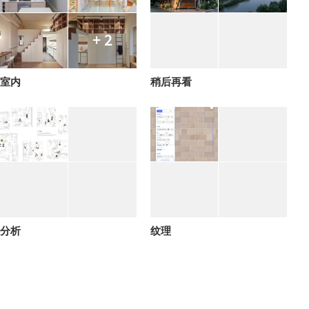
+ 2
室内
稍后再看
分析
纹理