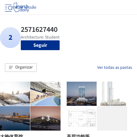
Iniciar sessão
Seguir
Organizar
Ver todas as pastas
+ 3
大跨体育馆
高层功能等