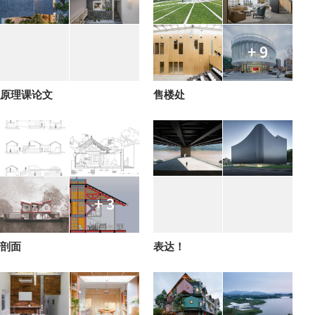
+ 9
原理课论文
售楼处
+ 3
剖面
表达！