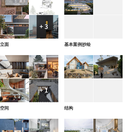
+ 3
立面
基本案例抄绘
+ 1
空间
结构