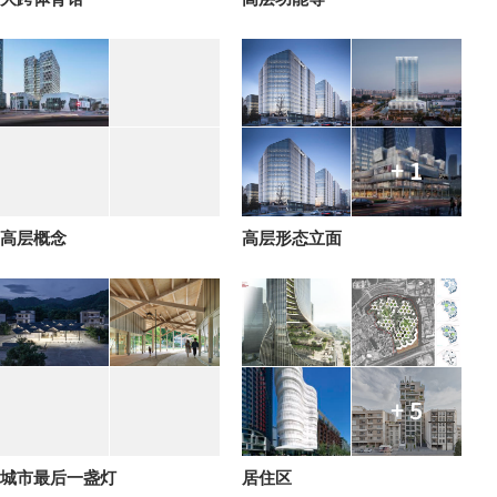
+ 1
高层概念
高层形态立面
+ 5
城市最后一盏灯
居住区