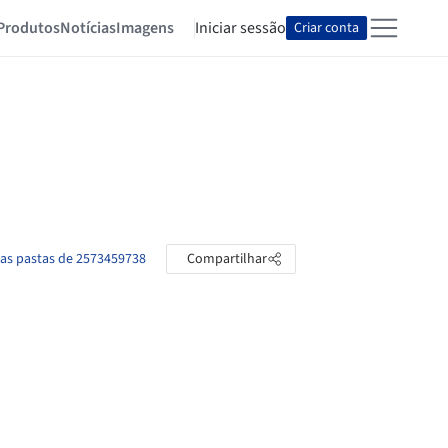
Produtos
Notícias
Imagens
Iniciar sessão
Criar conta
 as pastas de 2573459738
Compartilhar