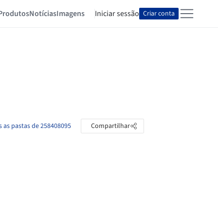
Produtos
Notícias
Imagens
Iniciar sessão
Criar conta
s as pastas de 258408095
Compartilhar