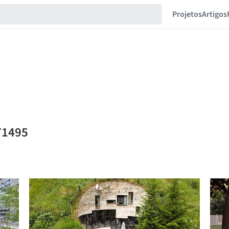
Projetos
Artigos
71495