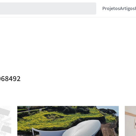
Projetos
Artigos
068492