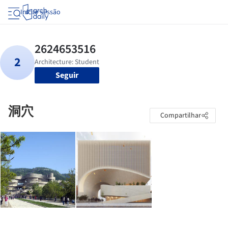
Iniciar sessão
Seguir
洞穴
Compartilhar