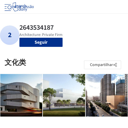
Iniciar sessão
Seguir
文化类
Compartilhar