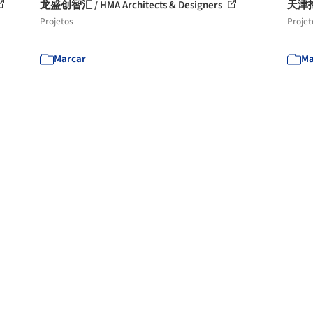
龙盛创智汇 / HMA Architects & Designers
天津拖
Projetos
Projet
Marcar
Ma