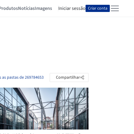
Produtos
Notícias
Imagens
Iniciar sessão
Criar conta
s as pastas de 269784653
Compartilhar