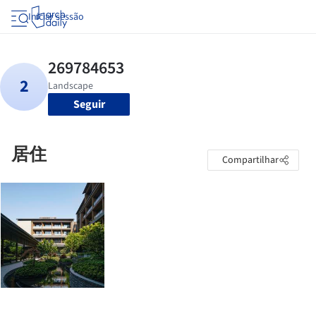
Iniciar sessão
Seguir
居住
Compartilhar