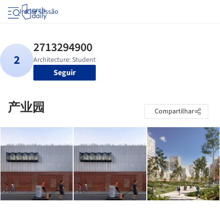
Iniciar sessão
Seguir
产业园
Compartilhar